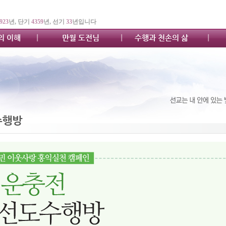
923
년, 단기
4359
년, 선기
33
년입니다
의 이해
만월 도전님
수행과 천손의 삶
수행방