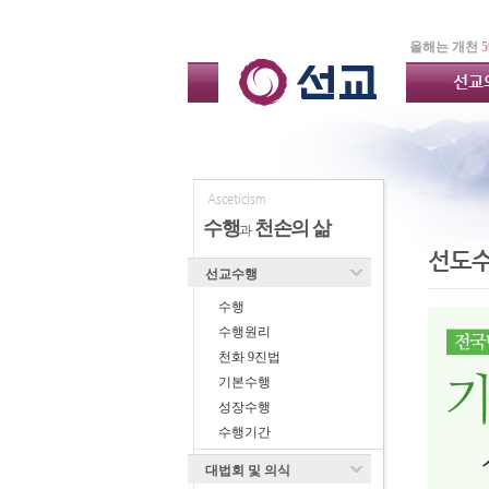
올해는 개천
5
선교
Asceticism
수행
천손의 삶
과
선도
선교수행
수행
수행원리
천화 9진법
기본수행
성장수행
수행기간
대법회 및 의식