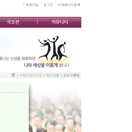
회원가입
로그인
시작페이지등록
국조전
커뮤니티
>
수행과천손의삶
>
홍익생활
>
선도수행방