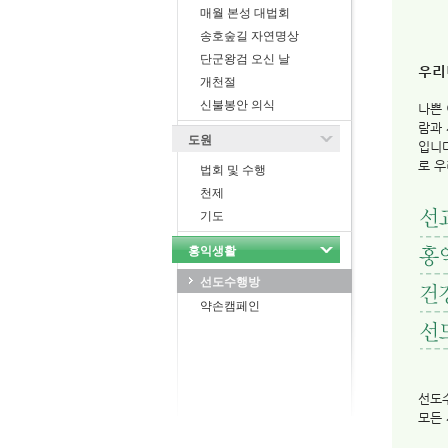
매월 본성 대법회
송호숲길 자연명상
단군왕검 오신 날
우리
개천절
신불봉안 의식
나쁜 
람과
도원
입니
로 우
법회 및 수행
천제
기도
홍익생활
선도수행방
약손캠페인
선도
모든 