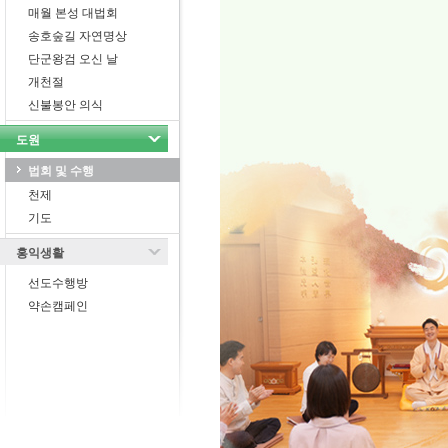
매월 본성 대법회
송호숲길 자연명상
단군왕검 오신 날
개천절
신불봉안 의식
도원
법회 및 수행
천제
기도
홍익생활
선도수행방
약손캠페인