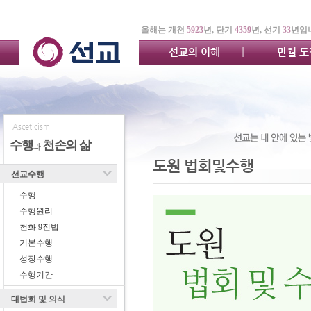
올해는 개천
5923
년, 단기
4359
년, 선기
33
년입
선교의 이해
만월 
Asceticism
수행
천손의 삶
과
도원 법회및수행
선교수행
수행
수행원리
천화 9진법
기본수행
성장수행
수행기간
대법회 및 의식