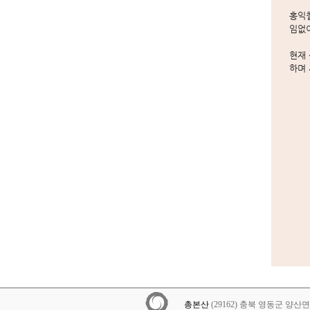
홍익철
임없
현재
하며 
총본산
(29162) 충북 영동군 양산