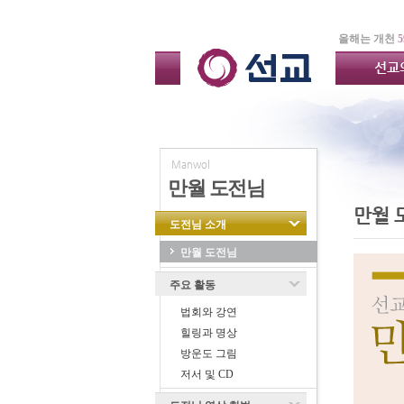
올해는 개천
5
선교
Manwol
만월 도전님
만월 
도전님 소개
만월 도전님
주요 활동
법회와 강연
힐링과 명상
방운도 그림
저서 및 CD