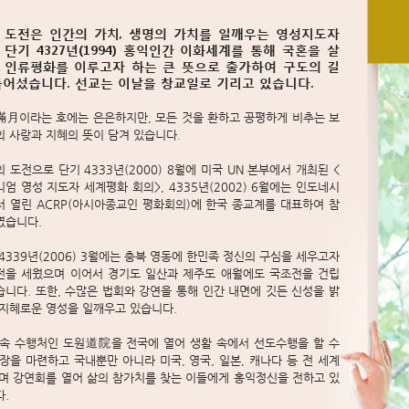
 도전은 인간의 가치, 생명의 가치를 일깨우는 영성지도자
 단기 4327년(1994) 홍익인간 이화세계를 통해 국혼을 살
 인류평화를 이루고자 하는 큰 뜻으로 출가하여 구도의 길
들어섰습니다. 선교는 이날을 창교일로 기리고 있습니다.
滿月이라는 호에는 은은하지만, 모든 것을 환하고 공평하게 비추는 보
 사랑과 지혜의 뜻이 담겨 있습니다.
 도전으로 단기 4333년(2000) 8월에 미국 UN 본부에서 개최된 <
엄 영성 지도자 세계평화 회의>, 4335년(2002) 6월에는 인도네시
서 열린 ACRP(아시아종교인 평화회의)에 한국 종교계를 대표하여 참
였습니다.
4339년(2006) 3월에는 충북 영동에 한민족 정신의 구심을 세우고자
전을 세웠으며 이어서 경기도 일산과 제주도 애월에도 국조전을 건립
니다. 또한, 수많은 법회와 강연을 통해 인간 내면에 깃든 신성을 밝
 지혜로운 영성을 일깨우고 있습니다.
 속 수행처인 도원道院을 전국에 열어 생활 속에서 선도수행을 할 수
장을 마련하고 국내뿐만 아니라 미국, 영국, 일본, 캐나다 등 전 세계
돌며 강연회를 열어 삶의 참가치를 찾는 이들에게 홍익정신을 전하고 있
.