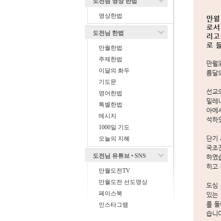
도전님 영상 한법
영상한법
만월
로서
도전님 한법
리고
로 
만월한법
주제한법
만월
이달의 화두
름달의
기도문
선교의
영어한법
밀레니
특별한법
아에
메시지
석하
1000일 기도
단기 
오늘의 지혜
국조
도전님 유튜브 • SNS
하였습
히고
만월도전TV
만월도전 선도명상
도심
페이스북
있는 
를 
인스타그램
습니다