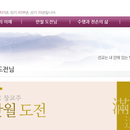
923
년, 단기
4359
년, 선기
33
년입니다
의 이해
만월 도전님
수행과 천손의 삶
도전님