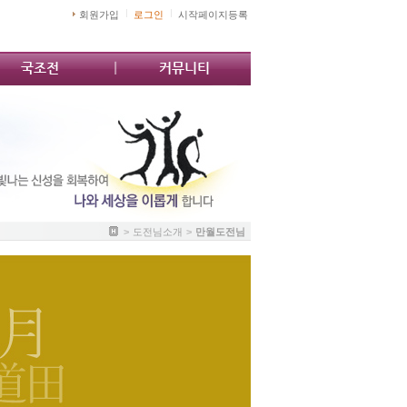
회원가입
로그인
시작페이지등록
국조전
커뮤니티
>
도전님소개
>
만월도전님