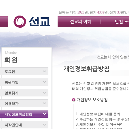
올해는 개천
5923
년, 단기
4359
년, 선기
33
년입
선교의 이해
만월 
Member
회 원
개인정보취급방침
로그인
회원가입
선교는 선교 회원의 개인정보보호를 
래의 개인정보 취급방침을 준수합니다
암호찾기
개인정보 보호방침
이용약관
개인정보취급방침
저작권안내